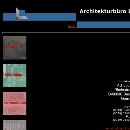
home
Kontakta
AB Lüc
Rheinstr
D-06846 Des
Germ
Tele
(0049) 0340
(0049) 0340
Fa
(0049) 0340
email:
ab-lueckm