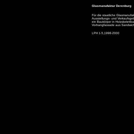
Glasmanufaktur Derenburg
Für die staatliche Glasmanufa
Ausstellungs- und Verkaufsge
ein Baukörper in Holzskelettba
Vorhangfassade aus Sandwic
LPH 1-5,1998-2000